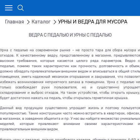
Главная
Каталог
УРНЫ И ВЕДРА ДЛЯ МУСОРА
ВЕДРА С ПЕДАЛЬЮ И УРНЫ С ПЕДАЛЬЮ
Урна с педалью на современном рынке – не просто тара для сбора мусора и
отходов. К качественному ведру, представленному в магазине, предъявляются
высокие требования, которые касаются целого ряда параметров. Ведро с
педалью, помимо таких характеристик как прочность, долговечность и объем,
должно обладать привлекательным внешним видом и вписываться в общий стиль
помещения, иметь надежный механизм открывания и закрывания, что позволит
избежать возникновения неприятного запаха в помещении.
Урна с педалью не
только освобождает руки пользователя, но и существенно упрощает
складирование и выброс отходов. На таком устройстве, чтобы открыть крышку,
будет достаточно нажать на педаль, чтобы открылась герметичная крышка.
Данный вид продукции существенно упрощает жизнь и поэтому пользуется
популярностью. Такие конструкции часто можно встретить в квартирах, офисах,
в магазинах, в заведения общепита и пр. У нас вы найдете множество уникальных
моделей, которые привлекают внимание своими характеристиками и
привлекательным внешним видом.
Купить урну с педалью, значит приобрести изделие, объемом в пределах 4-50 л.