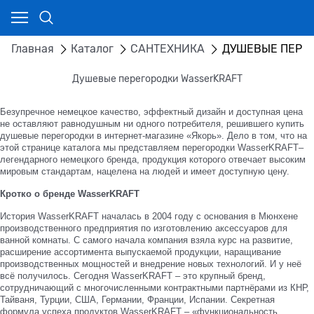
Главная
Каталог
САНТЕХНИКА
ДУШЕВЫЕ ПЕРЕ
Душевые перегородки WasserKRAFT
Безупречное немецкое качество, эффектный дизайн и доступная цена
не оставляют равнодушным ни одного потребителя, решившего купить
душевые перегородки в интернет-магазине «Якорь». Дело в том, что на
этой странице каталога мы представляем перегородки WasserKRAFT–
легендарного немецкого бренда, продукция которого отвечает высоким
мировым стандартам, нацелена на людей и имеет доступную цену.
Кротко о бренде WasserKRAFT
История WasserKRAFT началась в 2004 году с основания в Мюнхене
производственного предприятия по изготовлению аксессуаров для
ванной комнаты. С самого начала компания взяла курс на развитие,
расширение ассортимента выпускаемой продукции, наращивание
производственных мощностей и внедрение новых технологий. И у неё
всё получилось. Сегодня WasserKRAFT – это крупный бренд,
сотрудничающий с многочисленными контрактными партнёрами из КНР,
Тайваня, Турции, США, Германии, Франции, Испании. Секретная
формула успеха продуктов WasserKRAFT – «функциональность,