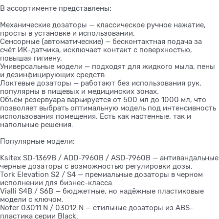
В ассортименте представлены:
Механические дозаторы — классическое ручное нажатие,
просты в установке и использовании.
Сенсорные (автоматические) — бесконтактная подача за
счёт ИК-датчика, исключает контакт с поверхностью,
повышая гигиену.
Универсальные модели — подходят для жидкого мыла, пены
и дезинфицирующих средств.
Локтевые дозаторы — работают без использования рук,
популярны в пищевых и медицинских зонах.
Объём резервуара варьируется от 500 мл до 1000 мл, что
позволяет выбрать оптимальную модель под интенсивность
использования помещения. Есть как настенные, так и
напольные решения.
Популярные модели:
Ksitex SD-1369B / ADD-7960B / ASD-7960B — антивандальные
черные дозаторы с возможностью регулировки дозы.
Tork Elevation S2 / S4 — премиальные дозаторы в черном
исполнении для бизнес-класса.
Vialli S4B / S6B — бюджетные, но надёжные пластиковые
модели с ключом.
Nofer 03011.N / 03012.N — стильные дозаторы из ABS-
пластика серии Black.