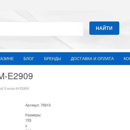
НАЙТИ
ГАЗИНЕ
БЛОГ
БРЕНДЫ
ДОСТАВКА И ОПЛАТА
КО
 M-E2909
ой 3 литра M-E2909
Артикул:
76910
Размеры:
155
x