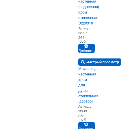
настенная
(подвесная)
хром
стеклянная
D220310
Артикул:
22007
264
 руб.
Добавить
Быстрый просмотр
Мыльница
настенная
хром
для
душа
стеклянная
(220100)
Артикул:
22413
353
 руб.
Добавить