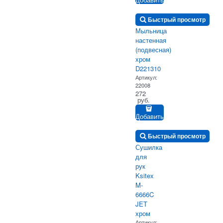
Быстрый просмотр
Мыльница
настенная
(подвесная)
хром
D221310
Артикул:
22008
272
 руб.
Добавить
Быстрый просмотр
Сушилка
для
рук
Ksitex
M-
6666C
JET
хром
Артикул: