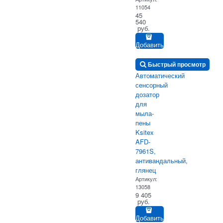
11054
45
540
 руб.
Добавить
Быстрый просмотр
Автоматический
сенсорный
дозатор
для
мыла-
пены
Ksitex
AFD-
7961S,
антивандальный,
глянец
Артикул:
13058
9 405
 руб.
Добавить