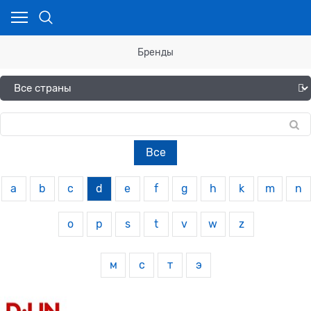
Бренды
Все
a
b
c
d
e
f
g
h
k
m
n
o
p
s
t
v
w
z
м
с
т
э