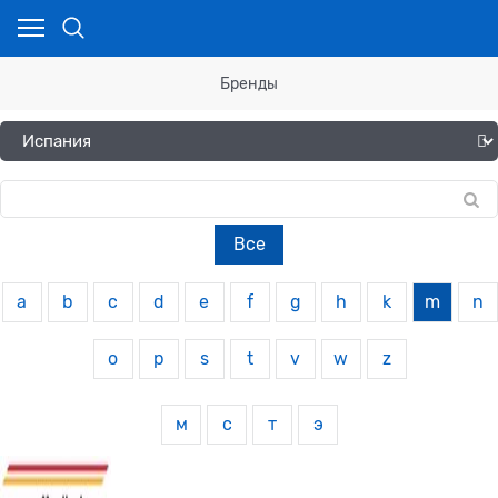
Бренды
Все
a
b
c
d
e
f
g
h
k
m
n
o
p
s
t
v
w
z
м
с
т
э